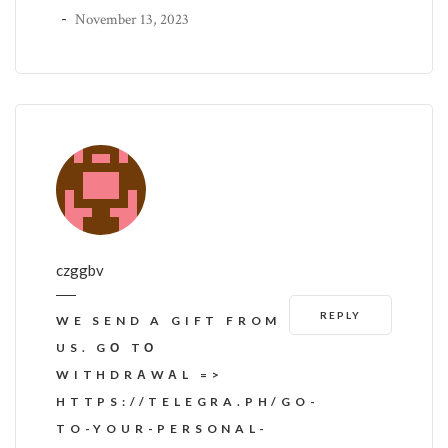
-
November 13, 2023
czggbv
REPLY
WE SEND A GIFT FROM
US. GО TО
WITHDRАWАL =>
HTTPS://TELEGRA.PH/GO-
TO-YOUR-PERSONAL-