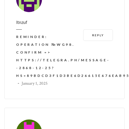
ltnzuf
REPLY
REMINDER:
OPERATION №WG98.
CONFIRM =>
HTTPS://TELEGRA.PH/MESSAGE-
-2868-12-25?
HS=89BDCD3F1D3BE6D26615E676EAB9
-
January 1, 2025