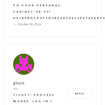
TO-YOUR-PERSONAL-
CABINET-08-25?
HS=89BDCD3F1D3BE6D26615E676EAB9
-
October 18, 2024
g5xcr6
REPLY
TICKET: PROCESS
№ZH80. LOG IN >