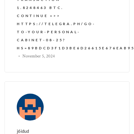
1.8248463 BTC.
CONTINUE =>>
HTTPS://TELEGRA.PH/GO-
TO-YOUR-PERSONAL-
CABINET-08-25?
HS=89BDCD3F1D3BE6D26615E676EAB9
-
November 5, 2024
j6idud