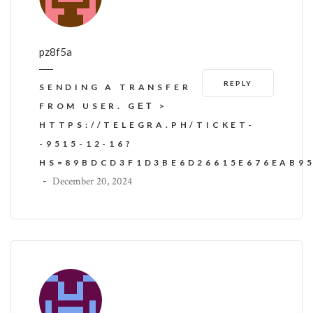
pz8f5a
REPLY
SENDING A TRANSFER
FROM USER. GЕТ >
HTTPS://TELEGRA.PH/TICKET-
-9515-12-16?
HS=89BDCD3F1D3BE6D26615E676EAB9
-
December 20, 2024