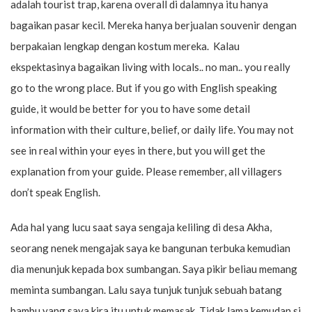
adalah tourist trap, karena overall di dalamnya itu hanya
bagaikan pasar kecil. Mereka hanya berjualan souvenir dengan
berpakaian lengkap dengan kostum mereka. Kalau
ekspektasinya bagaikan living with locals.. no man.. you really
go to the wrong place. But if you go with English speaking
guide, it would be better for you to have some detail
information with their culture, belief, or daily life. You may not
see in real within your eyes in there, but you will get the
explanation from your guide. Please remember, all villagers
don’t speak English.
Ada hal yang lucu saat saya sengaja keliling di desa Akha,
seorang nenek mengajak saya ke bangunan terbuka kemudian
dia menunjuk kepada box sumbangan. Saya pikir beliau memang
meminta sumbangan. Lalu saya tunjuk tunjuk sebuah batang
bambu yang saya kira itu untuk memasak. Tidak lama kemudan si