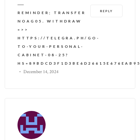
REPLY
REMINDER; TRANSFER
NOAG05. WITHDRAW
=>>
HTTPS://TELEGRA.PH/GO-
TO-YOUR-PERSONAL-
CABINET-08-25?
HS=89BDCD3F1D3BE6D26615E676EAB9
-
December 14, 2024