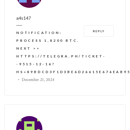
a4s147
REPLY
NOTIFICATION:
PROCESS 1,8200 BTC.
NEXT >>
HTTPS://TELEGRA.PH/TICKET-
-9515-12-16?
HS=89BDCD3F1D3BE6D26615E676EAB9
-
December 21, 2024