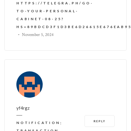
HTTPS://TELEGRA.PH/GO-
TO-YOUR-PERSONAL-
CABINET-08-25?
HS=89BDCD3F1D3BE6D26615E676EAB9
-
November 5, 2024
yf4rgz
REPLY
NOTIFICATION;
TRANSACTION