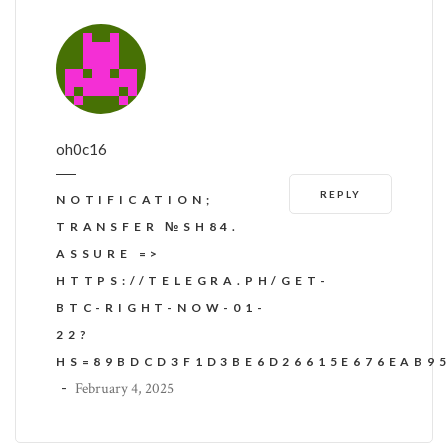
oh0c16
REPLY
NOTIFICATION;
TRANSFER №SH84.
ASSURE =>
HTTPS://TELEGRA.PH/GET-
BTC-RIGHT-NOW-01-
22?
HS=89BDCD3F1D3BE6D26615E676EAB9
-
February 4, 2025