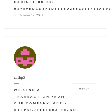
CABINET-08-25?
HS=89BDCD3F1D3BE6D26615E676EAB9
-
October 12, 2024
cqtbp2
REPLY
WE SEND A
TRANSACTION FROM
OUR COMPANY. GЕТ >
HTTPS://TELEGRA.PH/GO-