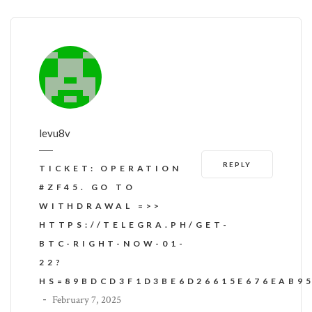
levu8v
REPLY
TICKET: OPERATION
#ZF45. GO TO
WITHDRAWAL =>>
HTTPS://TELEGRA.PH/GET-
BTC-RIGHT-NOW-01-
22?
HS=89BDCD3F1D3BE6D26615E676EAB9
-
February 7, 2025