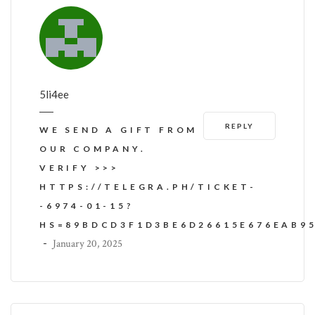
5li4ee
REPLY
WE SEND A GIFT FROM
OUR COMPANY.
VERIFY >>>
HTTPS://TELEGRA.PH/TICKET-
-6974-01-15?
HS=89BDCD3F1D3BE6D26615E676EAB9
-
January 20, 2025