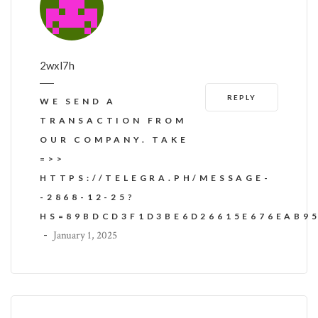
2wxl7h
REPLY
WE SEND A
TRANSACTION FROM
OUR COMPANY. TAKE
=>>
HTTPS://TELEGRA.PH/MESSAGE-
-2868-12-25?
HS=89BDCD3F1D3BE6D26615E676EAB9
-
January 1, 2025