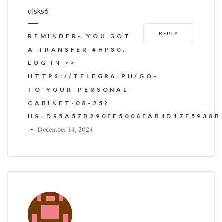
ulsks6
REPLY
REMINDER- YOU GOT
A TRANSFER #HP30.
LOG IN >>
HTTPS://TELEGRA.PH/GO-
TO-YOUR-PERSONAL-
CABINET-08-25?
HS=D95A57B290FE5006FAB1D17E5938
-
December 14, 2024