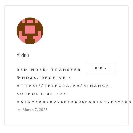
6ivjpq
REPLY
REMINDER; TRANSFER
№ND36. RECEIVE >
HTTPS://TELEGRA.PH/BINANCE-
SUPPORT-02-18?
HS=D95A57B290FE5006FAB1D17E5938
-
March 7, 2025