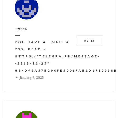
1zrhc4
REPLY
YOU HAVE A EMAIL #
735. READ -
HTTPS://TELEGRA.PH/MESSAGE-
-2868-12-25?
HS=D95A57B290FE5006FAB1D17E5938
-
January 9, 2025