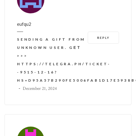
eufqu2
REPLY
SENDING A GIFT FROM
UNKNOWN USER. GЕТ
>>>
HTTPS://TELEGRA.PH/TICKET-
-9515-12-16?
HS=D95A57B290FE5006FAB1D17E5938
-
December 21, 2024