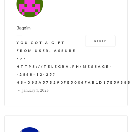
3aqxim
REPLY
YOU GOT A GIFT
FROM USER. ASSURE
>>>
HTTPS://TELEGRA.PH/MESSAGE-
-2868-12-25?
HS=D95A57B290FE5006FAB1D17E5938
-
January 1, 2025