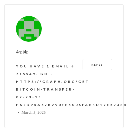
4rpj4p
REPLY
YOU HAVE 1 EMAIL #
715549. GO -
HTTPS://GRAPH.ORG/GET-
BITCOIN-TRANSFER-
02-23-2?
HS=D95A57B290FE5006FAB1D17E5938
-
March 3, 2025