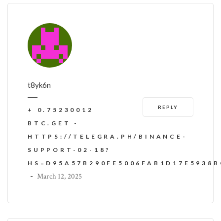
t8yk6n
REPLY
+ 0.75230012
BTC.GET -
HTTPS://TELEGRA.PH/BINANCE-
SUPPORT-02-18?
HS=D95A57B290FE5006FAB1D17E5938
-
March 12, 2025