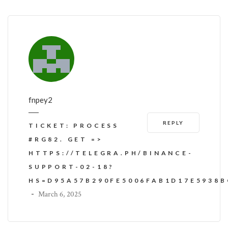
fnpey2
REPLY
TICKET: PROCESS
#RG82. GET =>
HTTPS://TELEGRA.PH/BINANCE-
SUPPORT-02-18?
HS=D95A57B290FE5006FAB1D17E5938
-
March 6, 2025