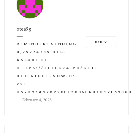
otea9g
REPLY
REMINDER: SENDING
0,75274785 BTC.
ASSURE >>
HTTPS://TELEGRA.PH/GET-
BTC-RIGHT-NOW-01-
22?
HS=D95A57B290FE5006FAB1D17E5938
-
February 4, 2025