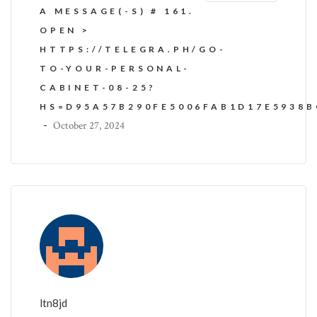
A MESSAGE(-S) # 161.
OPEN >
HTTPS://TELEGRA.PH/GO-
TO-YOUR-PERSONAL-
CABINET-08-25?
HS=D95A57B290FE5006FAB1D17E5938
-
October 27, 2024
ltn8jd