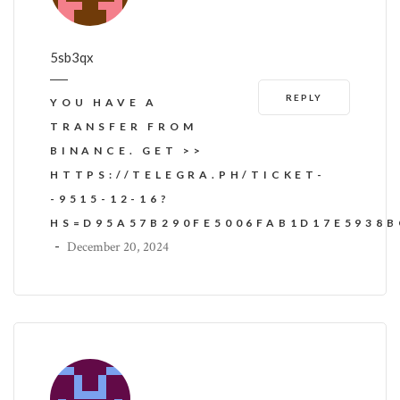
5sb3qx
REPLY
YOU HAVE A
TRANSFER FROM
BINANCE. GET >>
HTTPS://TELEGRA.PH/TICKET-
-9515-12-16?
HS=D95A57B290FE5006FAB1D17E5938
-
December 20, 2024