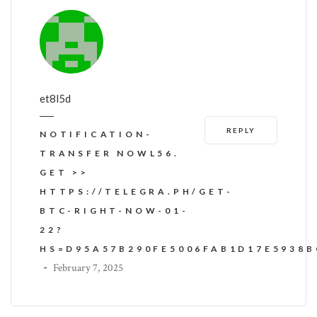
et8l5d
REPLY
NOTIFICATION-
TRANSFER NOWL56.
GET >>
HTTPS://TELEGRA.PH/GET-
BTC-RIGHT-NOW-01-
22?
HS=D95A57B290FE5006FAB1D17E5938
-
February 7, 2025